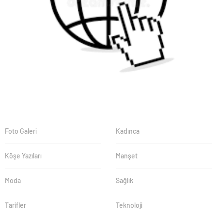
Foto Galeri
Kadınca
Köşe Yazıları
Manşet
Moda
Sağlık
Tarifler
Teknoloji