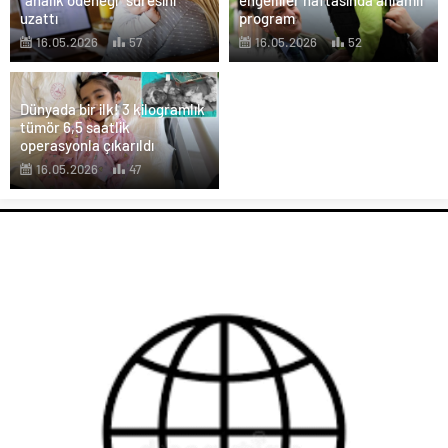
uzattı
program
16.05.2026
57
16.05.2026
52
Dünyada bir ilk! 3 kilogramlık
tümör 6,5 saatlik
operasyonla çıkarıldı
16.05.2026
47