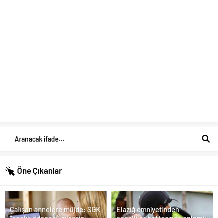
Öne Çıkanlar
Çalışan annelere müjde: SGK
Elazığ emniyetinden
“analık ödeneği” süresini
engelliler haftasında anlamlı