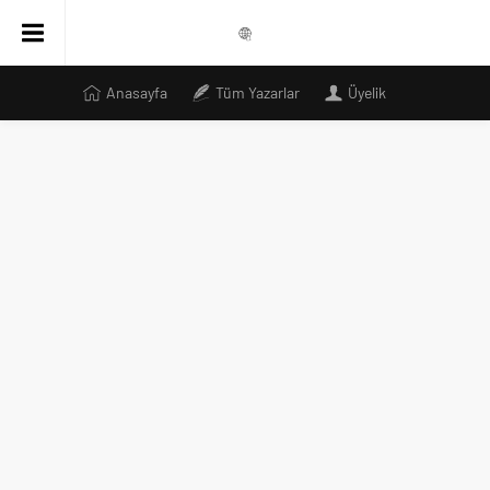
Anasayfa
Tüm Yazarlar
Üyelik