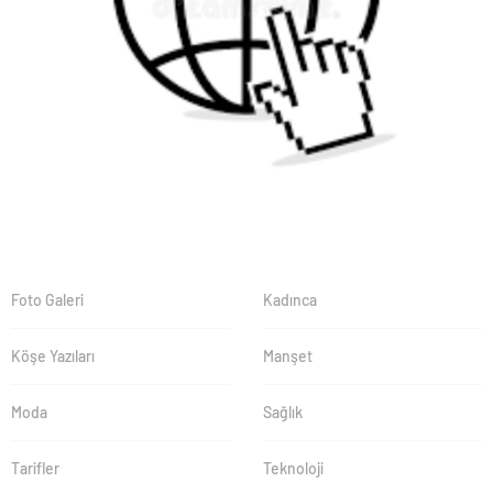
Foto Galeri
Kadınca
Köşe Yazıları
Manşet
Moda
Sağlık
Tarifler
Teknoloji