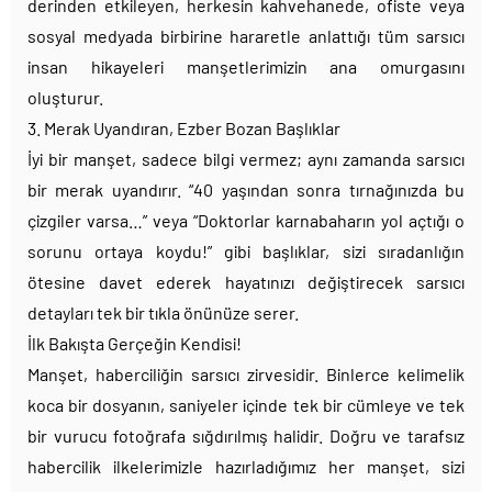
derinden etkileyen, herkesin kahvehanede, ofiste veya
sosyal medyada birbirine hararetle anlattığı tüm sarsıcı
insan hikayeleri manşetlerimizin ana omurgasını
oluşturur.
3. Merak Uyandıran, Ezber Bozan Başlıklar
İyi bir manşet, sadece bilgi vermez; aynı zamanda sarsıcı
bir merak uyandırır. “40 yaşından sonra tırnağınızda bu
çizgiler varsa…” veya “Doktorlar karnabaharın yol açtığı o
sorunu ortaya koydu!” gibi başlıklar, sizi sıradanlığın
ötesine davet ederek hayatınızı değiştirecek sarsıcı
detayları tek bir tıkla önünüze serer.
İlk Bakışta Gerçeğin Kendisi!
Manşet, haberciliğin sarsıcı zirvesidir. Binlerce kelimelik
koca bir dosyanın, saniyeler içinde tek bir cümleye ve tek
bir vurucu fotoğrafa sığdırılmış halidir. Doğru ve tarafsız
habercilik ilkelerimizle hazırladığımız her manşet, sizi