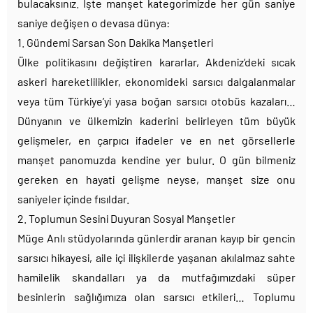
bulacaksınız. İşte manşet kategorimizde her gün saniye
saniye değişen o devasa dünya:
1. Gündemi Sarsan Son Dakika Manşetleri
Ülke politikasını değiştiren kararlar, Akdeniz’deki sıcak
askeri hareketlilikler, ekonomideki sarsıcı dalgalanmalar
veya tüm Türkiye’yi yasa boğan sarsıcı otobüs kazaları…
Dünyanın ve ülkemizin kaderini belirleyen tüm büyük
gelişmeler, en çarpıcı ifadeler ve en net görsellerle
manşet panomuzda kendine yer bulur. O gün bilmeniz
gereken en hayati gelişme neyse, manşet size onu
saniyeler içinde fısıldar.
2. Toplumun Sesini Duyuran Sosyal Manşetler
Müge Anlı stüdyolarında günlerdir aranan kayıp bir gencin
sarsıcı hikayesi, aile içi ilişkilerde yaşanan akılalmaz sahte
hamilelik skandalları ya da mutfağımızdaki süper
besinlerin sağlığımıza olan sarsıcı etkileri… Toplumu