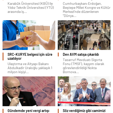
Karabük Üniversitesi (KBÜ) ile
Cumhurbaşkanı Erdoğan,
Yıldız Teknik Üniversitesi (YTÜ)
Beştepe Millet Kongre ve Kültür
arasında iş...
Merkezi’nde düzenlenen
“Dünya...
SRC-KURYE belgesi için süre
Dev AVM satışa çıkarıldı
uzatılıyor
Tasarruf Mevduatı Sigorta
Ulaştırma ve Altyapı Bakanı
Fonu (TMSF), kayyım olarak
Abdulkadir Uraloğlu yaklaşık 1
görevlendirildiği Nokta
milyon kişiyi...
Bornova...
Gündemde yeni vergi artışı
Söz verdiğimiz gibi camimizi