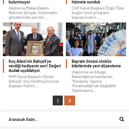
bulunmuyor
hizmete sunduk
Hazine ve Maliye Bakanı
CHP Genel Başkanı Özgür Özel,
Mehmet Şimşek, hükümetin
bugün İzmir programı
gündeminde yeni bir...
kapsamında 4...
Koç Ailesi’nin Bahçeli’ye
Bayram öncesi otobüs
verdiği hediyenin sırrı! Değeri
biletlerinde yeni düzenleme
dudak uçuklatıyor
Ulaştırma ve Altyapı
MHP Genel Başkanı Devlet
Bakanlığınca hazırlanan,
Bahçeli, Koç Holding Onursal
“Karayolu Taşıma
Başkanı Rahmi...
Yönetmeliği’nde Değişiklik
Yapılmasına...
1
2