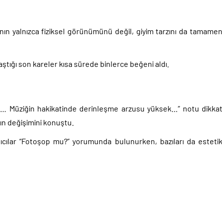
a’nın yalnızca fiziksel görünümünü değil, giyim tarzını da tamame
ığı son kareler kısa sürede binlerce beğeni aldı.
e… Müziğin hakikatinde derinleşme arzusu yüksek…” notu dikka
nın değişimini konuştu.
nıcılar “Fotoşop mu?” yorumunda bulunurken, bazıları da esteti