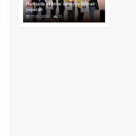
Manisa’da kadınlar sanayiye kaynak
yapacak
17.05.2026
31