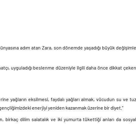
k dünyasına adım atan Zara, son dönemde yaşadığı büyük değişiml
anatçı, uyguladığı beslenme düzeniyle ilgili daha önce dikkat çeke
yerine yağların eksilmesi, faydalı yağları almak, vücudun su ve tu
ençliğimizdeki enerjiyi yeniden kazanmak üzerine bir diyet.”
, birkaç dilim salatalık ve iki yumurta tükettiği anları da sosya