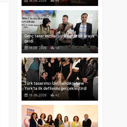
18.05.2026
49
Genç tasarımcılar usta isimle bir araya
geldi
18.05.2026
46
Türk tasarımcı İzel Sandıkçı New
York’ta ilk defilesini gerçekleştirdi
18.05.2026
42