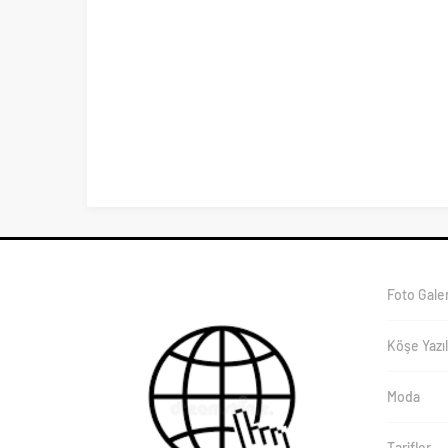
Foto Galer
Köşe Yazıl
Moda
Tarifler